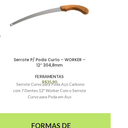
Serrote P/ Poda Curto – WORKER –
Enxada co
12” 304,8mm
FERRAMENTAS
FE
R$
35,90
Serrote Curvo para Poda Aço Carbono
Descrição 
com 7 Dentes 12″ Worker Com o Serrote
ferramenta agrí
Curvo para Poda em Aço
cavar, revolve
FORMAS DE