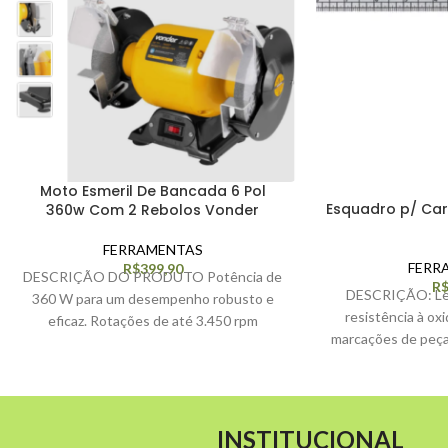
Moto Esmeril De Bancada 6 Pol
Esquadro p/ Car
360w Com 2 Rebolos Vonder
FERRAMENTAS
FERR
R$
399,90
DESCRIÇÃO DO PRODUTO Potência de
R
DESCRIÇÃO: Lev
360 W para um desempenho robusto e
resistência à ox
eficaz. Rotações de até 3.450 rpm
marcações de peça
garantem rapidez
90°. 
INSTITUCIONAL