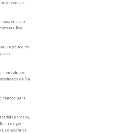
ados devem ser
impas, secas e
porosas, lixe
sse um pouco do
 a sua
to sem tolueno
proximado de 5 a
do
centro para
teriais porosos,
lizar colagens
os, consulte os