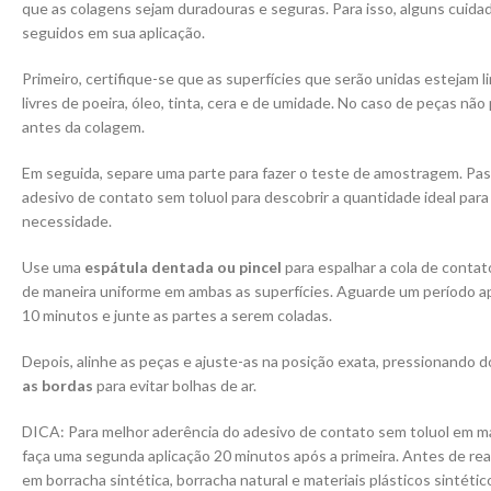
que as colagens sejam duradouras e seguras. Para isso, alguns cuid
seguidos em sua aplicação.
Primeiro, certifique-se que as superfícies que serão unidas estejam l
livres de poeira, óleo, tinta, cera e de umidade. No caso de peças não 
antes da colagem.
Em seguida, separe uma parte para fazer o teste de amostragem. Pa
adesivo de contato sem toluol para descobrir a quantidade ideal para
necessidade.
Use uma
espátula dentada ou pincel
para espalhar a cola de conta
de maneira uniforme em ambas as superfícies. Aguarde um período a
10 minutos e junte as partes a serem coladas.
Depois, alinhe as peças e ajuste-as na posição exata, pressionando 
as bordas
para evitar bolhas de ar.
DICA: Para melhor aderência do adesivo de contato sem toluol em ma
faça uma segunda aplicação 20 minutos após a primeira. Antes de rea
em borracha sintética, borracha natural e materiais plásticos sintétic