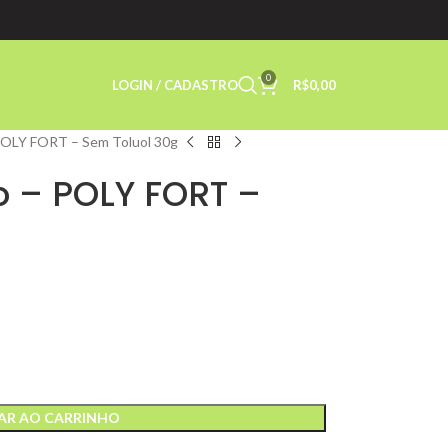
0
LOGIN / CADASTRO
R$
0,00
POLY FORT – Sem Toluol 30g
o – POLY FORT –
AR AO CARRINHO