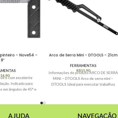
pinteiro – Nove54 –
Arco de Serra Mini – DTOOLS – 21cm
8″
FERRAMENTAS
AMENTAS
R$
15,90
Informações do produto ARCO DE SERRA
$
16,90
e e com excelente
MINI – DTOOLS Arco de serra mini –
idação. Indicado para
DTOOLS Ideal para executar trabalhos
s em ângulos de 45° e
leves
Espessura
AJUDA
NAVEGAÇÃO