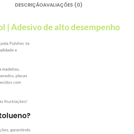
DESCRIÇÃO
AVALIAÇÕES (0)
ol | Adesivo de alto desempenho
pela Pulvitec te
ualidade e
a madeiras,
merados, placas
 tecidos com
às frustrações!
tolueno?
ações, garantindo