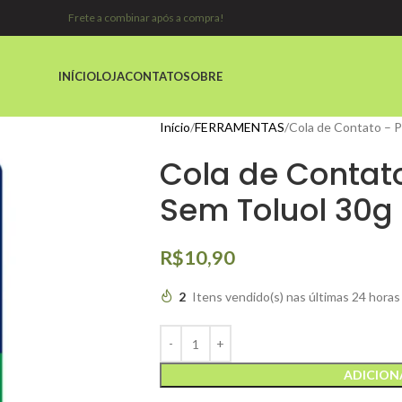
Frete a combinar após a compra!
INÍCIO
LOJA
CONTATO
SOBRE
Início
FERRAMENTAS
Cola de Contato – 
Cola de Contat
Sem Toluol 30g
R$
10,90
2
Itens vendido(s) nas últimas 24 horas
ADICION