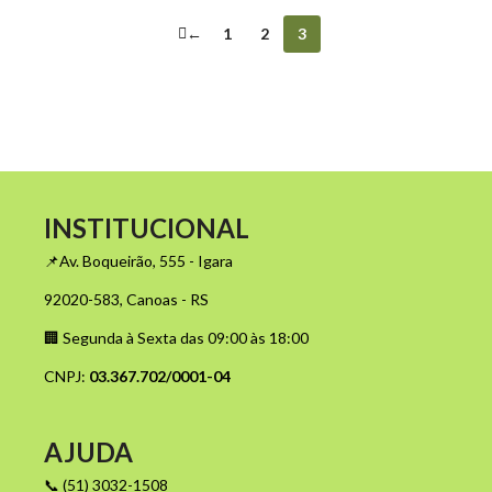
←
1
2
3
INSTITUCIONAL
📌Av. Boqueirão, 555 - Igara
92020-583, Canoas - RS
🏢 Segunda à Sexta das 09:00 às 18:00
CNPJ:
03.367.702/0001-04
AJUDA
📞 (51) 3032-1508