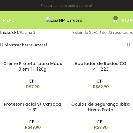
Frete a combinar após a compra!
0
MENU
R$
0,0
Início
EPI
Página 3
Exibindo 25–33 de 33 resultados
Mostrar barra lateral
Creme Protetor para Mãos
Abafador de Ruidos CG
3 em 1 – 120g
PTF 223
EPI
EPI
R$
7,90
R$
62,90
Protetor Facial S/ Catraca
Óculos de Segurança Ibiza
– 8″
Haste Preta
EPI
EPI
R$
49,90
R$
9,90